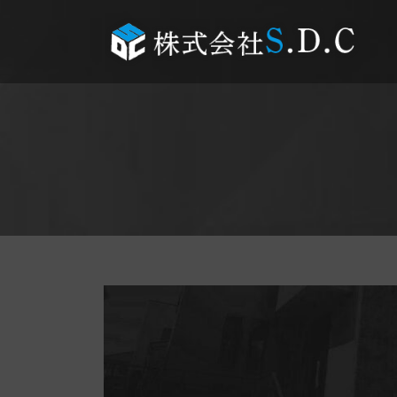
コ
ナ
ン
ビ
テ
ゲ
ン
ー
ツ
シ
へ
ョ
ス
ン
キ
に
ッ
移
プ
動