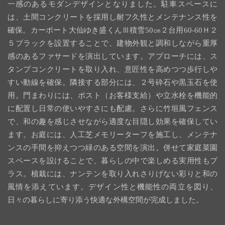
一感のあるモダンデザインとなりました。駐車スペースに
は、土間コンクリートを採用し耐フ久性とメンテナンス性を
確保。カーポート大仙ゆき盛くんⅢ積雪50㎝２台用60-60Ｈ２
５ブラックを設置することで、建物外観と調和しながら重厚
感のあるファサードを演出しています。アプローチには、ス
タンプコンクリートを取り入れ、意匠性を高めつつ歩行しや
すい動線を確保。隣接する部分には、２号砕石や黒玉石を使
用。門まわりには、ポスト（お客様支給）や立水栓を機能的
に配置し日常の使いやすさにも配慮。さらに竹垣風フェンス
で、和の趣を感じさせながら適度な目隠し効果を確保してい
ます。お庭には、人工芝メモリーターフを施工し、メンテナ
ンスの手間を抑えつつ緑のある空間を演出。併せて家庭菜園
スペースを設けることで、暮らしの中で楽しめる実用性もプ
ラス。植栽には、ナンテンを取り入れさりげない彩りと和の
風情を添えています。デザイン性と機能性の両立を図り、
日々の暮らしに寄り添う快適な外構空間が完成しました。